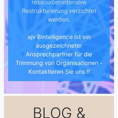
ressourcenintensive
Restrukturierung verzichtet
werden.
ajv Bintelligence ist ein
ausgezeichneter
Ansprechpartner für die
Trimmung von Organisationen -
Kontaktieren Sie uns !!
BLOG &