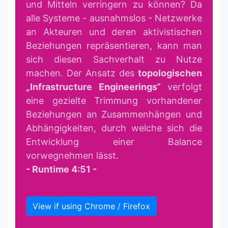
und Mitteln verringern zu können? Da
alle Systeme - ausnahmslos - Netzwerke
an Akteuren und deren aktivistischen
Beziehungen repräsentieren, kann man
sich diesen Sachverhalt zu Nutze
machen. Der Ansatz des
topologischen
„Infrastructure Engineerings“
verfolgt
eine gezielte Trimmung vorhandener
Beziehungen an Zusammenhängen und
Abhängigkeiten, durch welche sich die
Entwicklung einer Balance
vorwegnehmen lässt.
- Runtime 4:51 -
View if using Chrome / Firefox