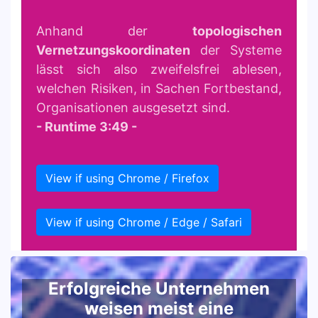
Anhand der
topologischen
Vernetzungskoordinaten
der Systeme
lässt sich also zweifelsfrei ablesen,
welchen Risiken, in Sachen Fortbestand,
Organisationen ausgesetzt sind.
- Runtime 3:49 -
View if using Chrome / Firefox
View if using Chrome / Edge / Safari
Erfolgreiche Unternehmen
weisen meist eine