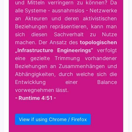
und Mitteln verringern zu können? Da
alle Systeme - ausnahmslos - Netzwerke
an Akteuren und deren aktivistischen
Beziehungen repräsentieren, kann man
sich diesen Sachverhalt zu Nutze
machen. Der Ansatz des
topologischen
„Infrastructure Engineerings“
verfolgt
eine gezielte Trimmung vorhandener
Beziehungen an Zusammenhängen und
Abhängigkeiten, durch welche sich die
Entwicklung einer Balance
vorwegnehmen lässt.
- Runtime 4:51 -
View if using Chrome / Firefox