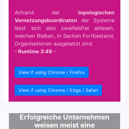
Anhand der
topologischen
Vernetzungskoordinaten
der Systeme
lässt sich also zweifelsfrei ablesen,
welchen Risiken, in Sachen Fortbestand,
Organisationen ausgesetzt sind.
- Runtime 3:49 -
View if using Chrome / Firefox
View if using Chrome / Edge / Safari
Erfolgreiche Unternehmen
weisen meist eine