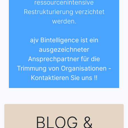
ressourcenintensive
Restrukturierung verzichtet
werden.
ajv Bintelligence ist ein
ausgezeichneter
Ansprechpartner für die
Trimmung von Organisationen -
Kontaktieren Sie uns !!
BLOG &