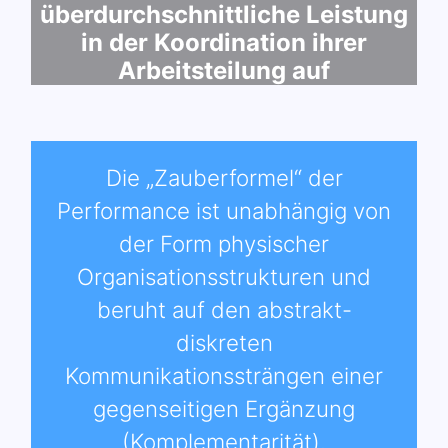
überdurchschnittliche Leistung
in der Koordination ihrer
Arbeitsteilung auf
Die „Zauberformel“ der
Performance ist unabhängig von
der Form physischer
Organisationsstrukturen und
beruht auf den abstrakt-
diskreten
Kommunikationssträngen einer
gegenseitigen Ergänzung
(Komplementarität).